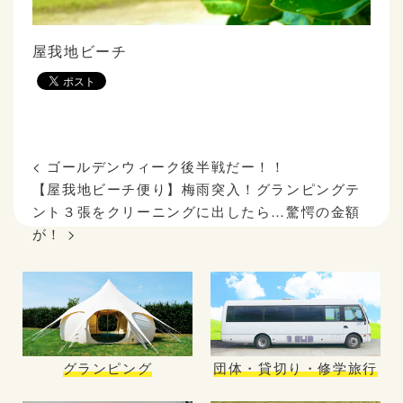
屋我地ビーチ
<
ゴールデンウィーク後半戦だー！！
【屋我地ビーチ便り】梅雨突入！グランピングテ
ント３張をクリーニングに出したら…驚愕の金額
が！
>
グランピング
団体・貸切り・修学旅行