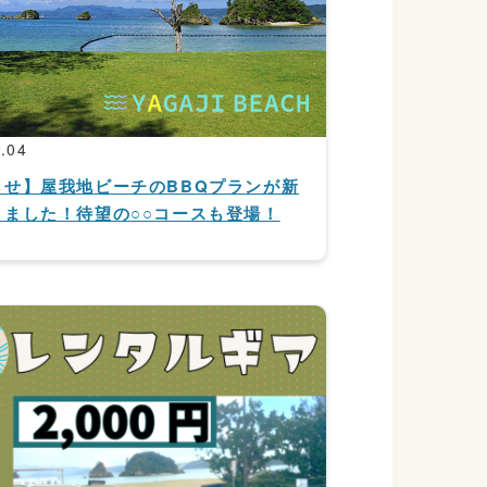
.04
らせ】屋我地ビーチのBBQプランが新
りました！待望の○○コースも登場！