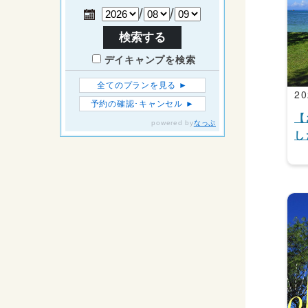
20
【
し