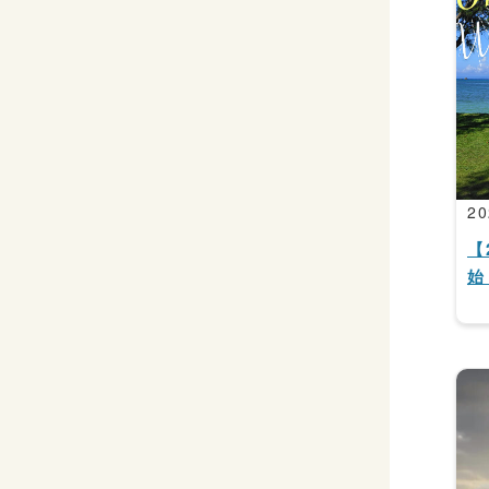
20
【
始