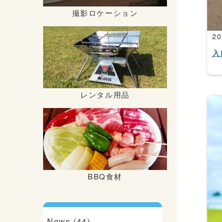
撮影ロケーション
20
入
レンタル用品
BBQ食材
News (44)