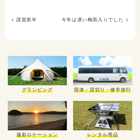
<
謹賀新年
今年は遅い梅雨入りでした
>
グランピング
団体・貸切り・修学旅行
撮影ロケーション
レンタル用品