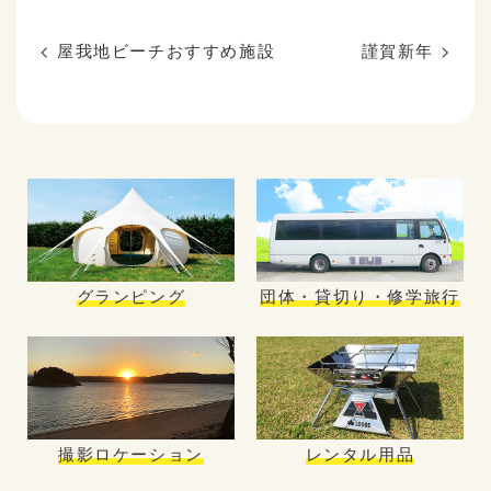
<
屋我地ビーチおすすめ施設
謹賀新年
>
グランピング
団体・貸切り・修学旅行
撮影ロケーション
レンタル用品