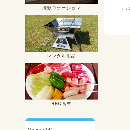
撮影ロケーション
<
レンタル用品
BBQ食材
News (44)