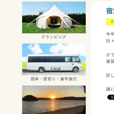
宿
2
今
グランピング
日
さ
屋
詳
団体・貸切り・修学旅行
誠